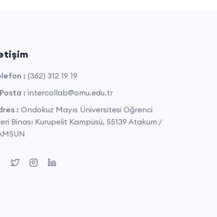
letişim
lefon :
(362) 312 19 19
Posta :
intercollab@omu.edu.tr
res :
Ondokuz Mayıs Üniversitesi Öğrenci
leri Binası Kurupelit Kampüsü, 55139 Atakum /
AMSUN